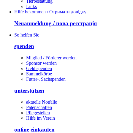
Tierbestattung
Links
Hilfe bekommen / Отримати довідку
Neuanmeldung / нова реєстрація
So helfen Sie
spenden
Mitglied / Förderer werden
Sponsor werden
Geld spenden
Sammelkörbe
Futter-, Sachspenden
unterstützen
aktuelle Notfälle
Patenschaften
Pflegestellen
Hilfe im Verein
online einkaufen