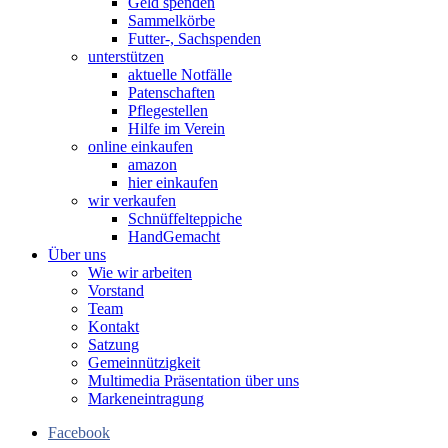
Geld spenden
Sammelkörbe
Futter-, Sachspenden
unterstützen
aktuelle Notfälle
Patenschaften
Pflegestellen
Hilfe im Verein
online einkaufen
amazon
hier einkaufen
wir verkaufen
Schnüffelteppiche
HandGemacht
Über uns
Wie wir arbeiten
Vorstand
Team
Kontakt
Satzung
Gemeinnützigkeit
Multimedia Präsentation über uns
Markeneintragung
Facebook