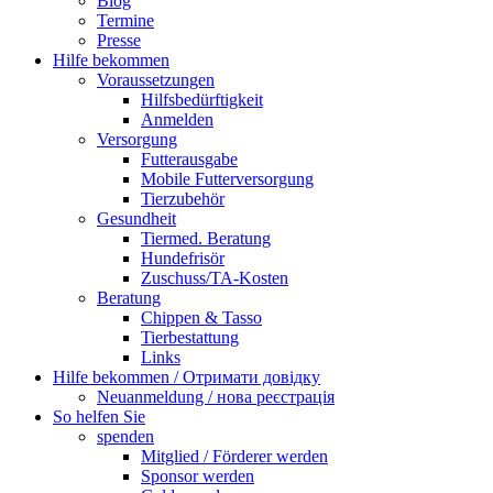
Blog
Termine
Presse
Hilfe bekommen
Voraussetzungen
Hilfsbedürftigkeit
Anmelden
Versorgung
Futterausgabe
Mobile Futterversorgung
Tierzubehör
Gesundheit
Tiermed. Beratung
Hundefrisör
Zuschuss/TA-Kosten
Beratung
Chippen & Tasso
Tierbestattung
Links
Hilfe bekommen / Отримати довідку
Neuanmeldung / нова реєстрація
So helfen Sie
spenden
Mitglied / Förderer werden
Sponsor werden