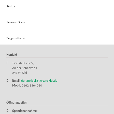
Simba
Tinka & Gismo
Ziegensittiche
Kontakt
TierTafelKiel e.V,
An der Schanze 51
24159 Kiel
Email
:
tiertafelkiel@tiertafelkiel.de
Mobil
: 0162 1364080
Öffnungszeiten
Spendenannahme: