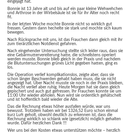
eingejagt hat.
Bonnie ist 13 Jahre alt und bis auf ein paar kleine Wehwehchen
und Arthrose in der Wirbelsäule ist sie für ihr Alter noch recht
fit.
In der letzten Woche mochte Bonnie nicht so wirklich gut
fressen. Gestern dann hechelte sie stark und mochte sich kaum
bewegen.
Nach Rücksprache mit uns, ist das Frauchen dann gleich mit ihr
zum tierärztlichen Notdienst gefahren.
Nach eingehender Untersuchung stellte sich leider raus, dass sie
eine Gebärmuttervereiterung hatte, die schnellstens operiert
werden musste. Bonnie blieb gleich in der Praxis und nachdem
die Blutuntersuchungen grünes Licht gegeben hatten, ging es
los.
Die Operation verlief komplikationslos, zeigte aber, dass sie
schon länger Beschwerden gehabt haben muss, die sie nicht
angezeigt hat. Über Nacht musste sie noch in der Praxis bleiben,
die Nacht verlief aber ruhig. Heute Morgen hat sie dann gleich
gepischert und auch gut gefressen. Ihr Frauchen konnte sie um
11:00 Uhr wieder abholen. Nun wird sie ordentlich gehätschelt
und ist hoffentlich bald wieder die Alte.
Das die Rechnung etwas höher ausfallen würde, war uns
bewusst. Trotzdem haben wir bei 1326,52 Euro schon einmal
kurz Luft geholt, obwohl deutlich zu erkennen ist, dass die
Rechnung wirklich so schlank wie (gesetzlich) möglich gehalten
wurde. Dafür herzlichen Dank !!!
Wer uns bei den Kosten etwas unterstützen möchte – herzlich