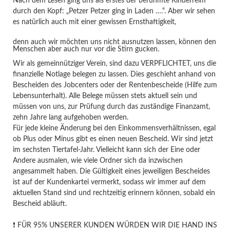
Nach dem Lesen ging uns als erstes der berühmte Kinderreim
durch den Kopf: „Petzer Petzer ging in Laden ….“. Aber wir sehen
es natürlich auch mit einer gewissen Ernsthaftigkeit,
denn auch wir möchten uns nicht ausnutzen lassen, können den
Menschen aber auch nur vor die Stirn gucken.
Wir als gemeinnütziger Verein, sind dazu VERPFLICHTET, uns die
finanzielle Notlage belegen zu lassen. Dies geschieht anhand von
Bescheiden des Jobcenters oder der Rentenbescheide (Hilfe zum
Lebensunterhalt). Alle Belege müssen stets aktuell sein und
müssen von uns, zur Prüfung durch das zuständige Finanzamt,
zehn Jahre lang aufgehoben werden.
Für jede kleine Änderung bei den Einkommensverhältnissen, egal
ob Plus oder Minus gibt es einen neuen Bescheid. Wir sind jetzt
im sechsten Tiertafel-Jahr. Vielleicht kann sich der Eine oder
Andere ausmalen, wie viele Ordner sich da inzwischen
angesammelt haben. Die Gültigkeit eines jeweiligen Bescheides
ist auf der Kundenkartei vermerkt, sodass wir immer auf dem
aktuellen Stand sind und rechtzeitig erinnern können, sobald ein
Bescheid abläuft.
❗️ FÜR 95% UNSERER KUNDEN WÜRDEN WIR DIE HAND INS