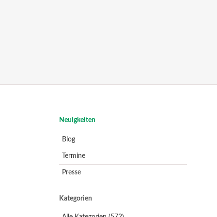
Navigation
Neuigkeiten
überspringen
Blog
Termine
Presse
Kategorien
Alle Kategorien
(572)