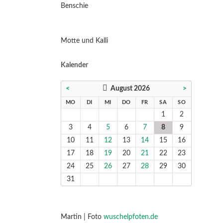
Benschie
Motte und Kalli
Kalender
<
August 2026
>
NTAG
ENSTAG
TTWOCH
NNERSTAG
EITAG
MSTAG
NNTAG
MO
DI
MI
DO
FR
SA
SO
1
2
3
4
5
6
7
8
9
10
11
12
13
14
15
16
17
18
19
20
21
22
23
24
25
26
27
28
29
30
31
Martin | Foto
wuschelpfoten.de