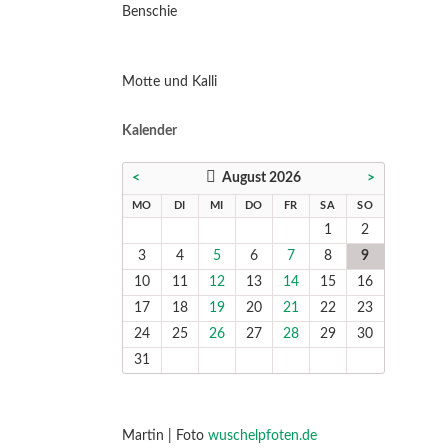
Benschie
Motte und Kalli
Kalender
<
August 2026
>
NTAG
ENSTAG
TTWOCH
NNERSTAG
EITAG
MSTAG
NNTAG
MO
DI
MI
DO
FR
SA
SO
1
2
3
4
5
6
7
8
9
10
11
12
13
14
15
16
17
18
19
20
21
22
23
24
25
26
27
28
29
30
31
Martin | Foto
wuschelpfoten.de