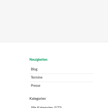
Navigation
Neuigkeiten
überspringen
Blog
Termine
Presse
Kategorien
Alle Kategorien
(572)