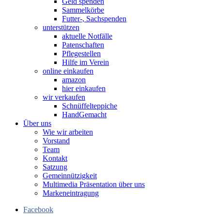
Geld spenden
Sammelkörbe
Futter-, Sachspenden
unterstützen
aktuelle Notfälle
Patenschaften
Pflegestellen
Hilfe im Verein
online einkaufen
amazon
hier einkaufen
wir verkaufen
Schnüffelteppiche
HandGemacht
Über uns
Wie wir arbeiten
Vorstand
Team
Kontakt
Satzung
Gemeinnützigkeit
Multimedia Präsentation über uns
Markeneintragung
Facebook