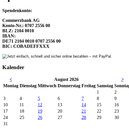
Spendenkonto:
Commerzbank AG
Konto-Nr.: 0707 2556 00
BLZ: 2104 0010
IBAN:
DE71 2104 0010 0707 2556 00
BIC: COBADEFFXXX
Kalender
<
August 2026
>
Mo
ntag
Di
enstag
Mi
ttwoch
Do
nnerstag
Fr
eitag
Sa
mstag
So
nnta
1
2
3
4
5
6
7
8
9
10
11
12
13
14
15
16
17
18
19
20
21
22
23
24
25
26
27
28
29
30
31