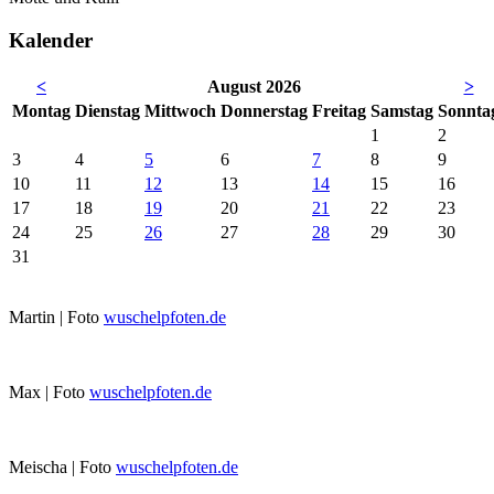
Kalender
<
August 2026
>
Mo
ntag
Di
enstag
Mi
ttwoch
Do
nnerstag
Fr
eitag
Sa
mstag
So
nnta
1
2
3
4
5
6
7
8
9
10
11
12
13
14
15
16
17
18
19
20
21
22
23
24
25
26
27
28
29
30
31
Martin | Foto
wuschelpfoten.de
Max | Foto
wuschelpfoten.de
Meischa | Foto
wuschelpfoten.de