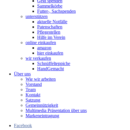
Geld spenden
Sammelkörbe
Futter-, Sachspenden
unterstützen
aktuelle Notfälle
Patenschaften
Pflegestellen
Hilfe im Verein
online einkaufen
amazon
hier einkaufen
wir verkaufen
Schnüffelteppiche
HandGemacht
Über uns
Wie wir arbeiten
Vorstand
Team
Kontakt
Satzung
Gemeinnützigkeit
Multimedia Präsentation über uns
Markeneintragung
Facebook