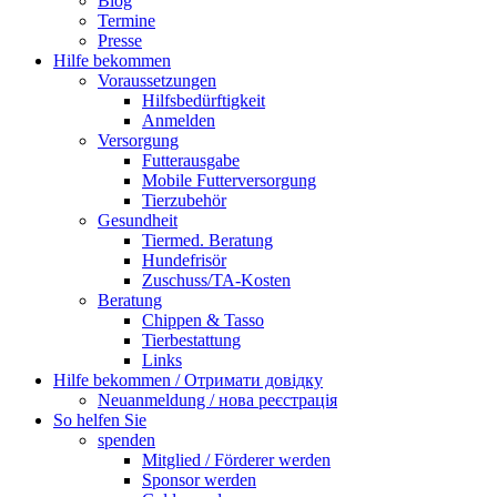
Blog
Termine
Presse
Hilfe bekommen
Voraussetzungen
Hilfsbedürftigkeit
Anmelden
Versorgung
Futterausgabe
Mobile Futterversorgung
Tierzubehör
Gesundheit
Tiermed. Beratung
Hundefrisör
Zuschuss/TA-Kosten
Beratung
Chippen & Tasso
Tierbestattung
Links
Hilfe bekommen / Отримати довідку
Neuanmeldung / нова реєстрація
So helfen Sie
spenden
Mitglied / Förderer werden
Sponsor werden