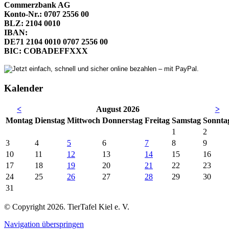
Commerzbank AG
Konto-Nr.: 0707 2556 00
BLZ: 2104 0010
IBAN:
DE71 2104 0010 0707 2556 00
BIC: COBADEFFXXX
Kalender
<
August 2026
>
Mo
ntag
Di
enstag
Mi
ttwoch
Do
nnerstag
Fr
eitag
Sa
mstag
So
nnta
1
2
3
4
5
6
7
8
9
10
11
12
13
14
15
16
17
18
19
20
21
22
23
24
25
26
27
28
29
30
31
© Copyright 2026. TierTafel Kiel e. V.
Navigation überspringen