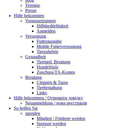
Blog
Termine
Presse
Hilfe bekommen
Voraussetzungen
Hilfsbedürftigkeit
Anmelden
Versorgung
Futterausgabe
Mobile Futterversorgung
Tierzubehör
Gesundheit
Tiermed. Beratung
Hundefrisör
Zuschuss/TA-Kosten
Beratung
Chippen & Tasso
Tierbestattung
Links
Hilfe bekommen / Отримати довідку
Neuanmeldung / нова реєстрація
So helfen Sie
spenden
Mitglied / Förderer werden
Sponsor werden