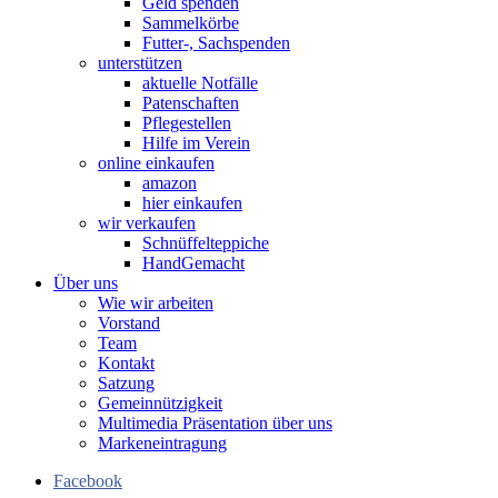
Geld spenden
Sammelkörbe
Futter-, Sachspenden
unterstützen
aktuelle Notfälle
Patenschaften
Pflegestellen
Hilfe im Verein
online einkaufen
amazon
hier einkaufen
wir verkaufen
Schnüffelteppiche
HandGemacht
Über uns
Wie wir arbeiten
Vorstand
Team
Kontakt
Satzung
Gemeinnützigkeit
Multimedia Präsentation über uns
Markeneintragung
Facebook