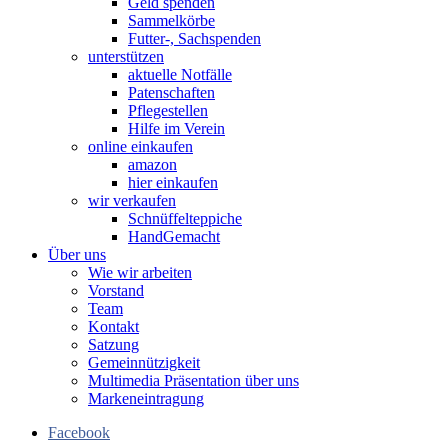
Geld spenden
Sammelkörbe
Futter-, Sachspenden
unterstützen
aktuelle Notfälle
Patenschaften
Pflegestellen
Hilfe im Verein
online einkaufen
amazon
hier einkaufen
wir verkaufen
Schnüffelteppiche
HandGemacht
Über uns
Wie wir arbeiten
Vorstand
Team
Kontakt
Satzung
Gemeinnützigkeit
Multimedia Präsentation über uns
Markeneintragung
Facebook