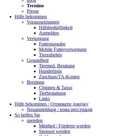
Blog
Termine
Presse
Hilfe bekommen
Voraussetzungen
Hilfsbedürftigkeit
Anmelden
Versorgung
Futterausgabe
Mobile Futterversorgung
Tierzubehör
Gesundheit
Tiermed. Beratung
Hundefrisör
Zuschuss/TA-Kosten
Beratung
Chippen & Tasso
Tierbestattung
Links
Hilfe bekommen / Отримати довідку
Neuanmeldung / нова реєстрація
So helfen Sie
spenden
Mitglied / Förderer werden
Sponsor werden