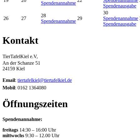
19
20
22
Spendenannahme
Spendenannahme
Spendenausgabe
30
28
26
27
29
Spendenannahme
Spendenannahme
Spendenausgabe
Kontakt
TierTafelKiel e.V,
An der Schanze 51
24159 Kiel
Email
:
tiertafelkiel@tiertafelkiel.de
Mobil
: 0162 1364080
Öffnungszeiten
Spendenannahme:
freitags
14:30 – 16:00 Uhr
mittwochs
9:30 – 12.00 Uhr