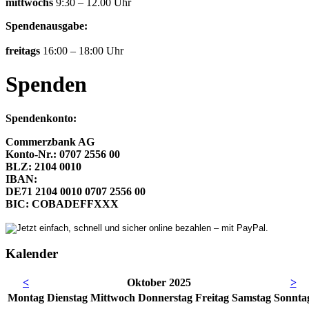
mittwochs
9:30 – 12.00 Uhr
Spendenausgabe:
freitags
16:00 – 18:00 Uhr
Spenden
Spendenkonto:
Commerzbank AG
Konto-Nr.: 0707 2556 00
BLZ: 2104 0010
IBAN:
DE71 2104 0010 0707 2556 00
BIC: COBADEFFXXX
Kalender
<
Oktober 2025
>
Mo
ntag
Di
enstag
Mi
ttwoch
Do
nnerstag
Fr
eitag
Sa
mstag
So
nnta