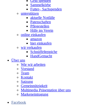
Geld spenden
Sammelkörbe
Futter-, Sachspenden
unterstützen
aktuelle Notfälle
Patenschaften
Pflegestellen
Hilfe im Verein
online einkaufen
amazon
hier einkaufen
wir verkaufen
Schnüffelteppiche
HandGemacht
Über uns
Wie wir arbeiten
Vorstand
Team
Kontakt
Satzung
Gemeinnützigkeit
Multimedia Präsentation über uns
Markeneintragung
Facebook