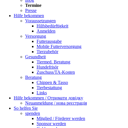
Blog
Termine
Presse
Hilfe bekommen
Voraussetzungen
Hilfsbedürftigkeit
Anmelden
Versorgung
Futterausgabe
Mobile Futterversorgung
Tierzubehör
Gesundheit
Tiermed. Beratung
Hundefrisör
Zuschuss/TA-Kosten
Beratung
Chippen & Tasso
Tierbestattung
Links
Hilfe bekommen / Отримати довідку
Neuanmeldung / нова реєстрація
So helfen Sie
spenden
Mitglied / Förderer werden
Sponsor werden