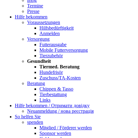
Blog
Termine
Presse
Hilfe bekommen
Voraussetzungen
Hilfsbedürftigkeit
Anmelden
Versorgung
Futterausgabe
Mobile Futterversorgung
Tierzubehör
Gesundheit
Tiermed. Beratung
Hundefrisör
Zuschuss/TA-Kosten
Beratung
Chippen & Tasso
Tierbestattung
Links
Hilfe bekommen / Отримати довідку
Neuanmeldung / нова реєстрація
So helfen Sie
spenden
Mitglied / Förderer werden
Sponsor werden