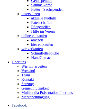
Geld spenden
Sammelkörbe
Futter-, Sachspenden
unterstützen
aktuelle Notfälle
Patenschaften
Pflegestellen
Hilfe im Verein
online einkaufen
amazon
hier einkaufen
wir verkaufen
Schnüffelteppiche
HandGemacht
Über uns
Wie wir arbeiten
Vorstand
Team
Kontakt
Satzung
Gemeinnützigkeit
Multimedia Präsentation über uns
Markeneintragung
Facebook