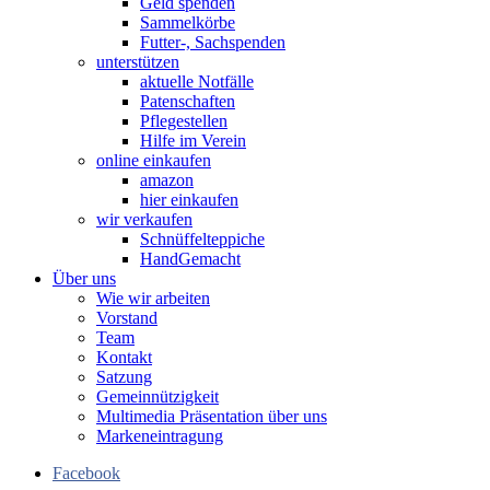
Geld spenden
Sammelkörbe
Futter-, Sachspenden
unterstützen
aktuelle Notfälle
Patenschaften
Pflegestellen
Hilfe im Verein
online einkaufen
amazon
hier einkaufen
wir verkaufen
Schnüffelteppiche
HandGemacht
Über uns
Wie wir arbeiten
Vorstand
Team
Kontakt
Satzung
Gemeinnützigkeit
Multimedia Präsentation über uns
Markeneintragung
Facebook