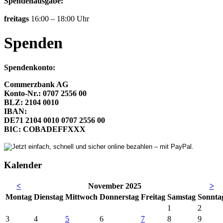
Spendenausgabe:
freitags
16:00 – 18:00 Uhr
Spenden
Spendenkonto:
Commerzbank AG
Konto-Nr.: 0707 2556 00
BLZ: 2104 0010
IBAN:
DE71 2104 0010 0707 2556 00
BIC: COBADEFFXXX
Kalender
<
November 2025
>
Mo
ntag
Di
enstag
Mi
ttwoch
Do
nnerstag
Fr
eitag
Sa
mstag
So
nnta
1
2
3
4
5
6
7
8
9