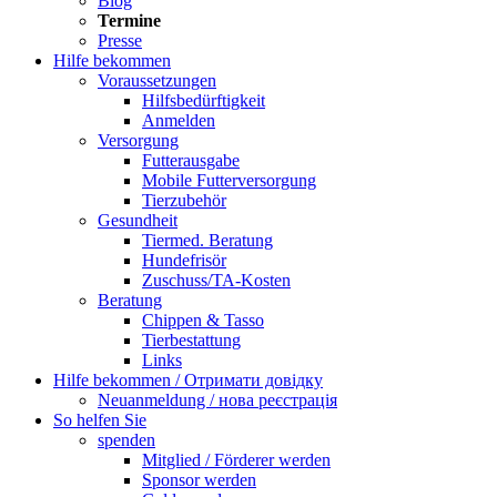
Blog
Termine
Presse
Hilfe bekommen
Voraussetzungen
Hilfsbedürftigkeit
Anmelden
Versorgung
Futterausgabe
Mobile Futterversorgung
Tierzubehör
Gesundheit
Tiermed. Beratung
Hundefrisör
Zuschuss/TA-Kosten
Beratung
Chippen & Tasso
Tierbestattung
Links
Hilfe bekommen / Отримати довідку
Neuanmeldung / нова реєстрація
So helfen Sie
spenden
Mitglied / Förderer werden
Sponsor werden