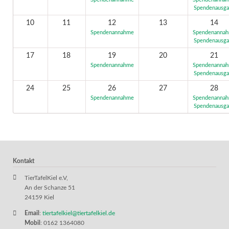
Spendenannahme
Spendenanna
Spendenausg
10
11
12
13
14
Spendenannahme
Spendenanna
Spendenausg
17
18
19
20
21
Spendenannahme
Spendenanna
Spendenausg
24
25
26
27
28
Spendenannahme
Spendenanna
Spendenausg
Kontakt
TierTafelKiel e.V,
An der Schanze 51
24159 Kiel
Email
:
tiertafelkiel@tiertafelkiel.de
Mobil
: 0162 1364080