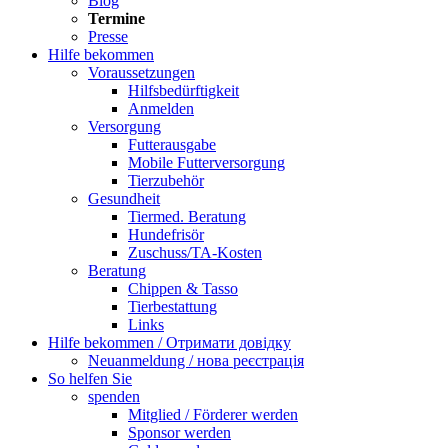
Blog
Termine
Presse
Hilfe bekommen
Voraussetzungen
Hilfsbedürftigkeit
Anmelden
Versorgung
Futterausgabe
Mobile Futterversorgung
Tierzubehör
Gesundheit
Tiermed. Beratung
Hundefrisör
Zuschuss/TA-Kosten
Beratung
Chippen & Tasso
Tierbestattung
Links
Hilfe bekommen / Отримати довідку
Neuanmeldung / нова реєстрація
So helfen Sie
spenden
Mitglied / Förderer werden
Sponsor werden