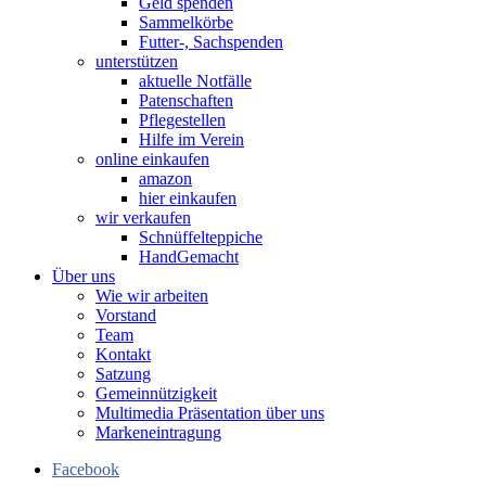
Geld spenden
Sammelkörbe
Futter-, Sachspenden
unterstützen
aktuelle Notfälle
Patenschaften
Pflegestellen
Hilfe im Verein
online einkaufen
amazon
hier einkaufen
wir verkaufen
Schnüffelteppiche
HandGemacht
Über uns
Wie wir arbeiten
Vorstand
Team
Kontakt
Satzung
Gemeinnützigkeit
Multimedia Präsentation über uns
Markeneintragung
Facebook