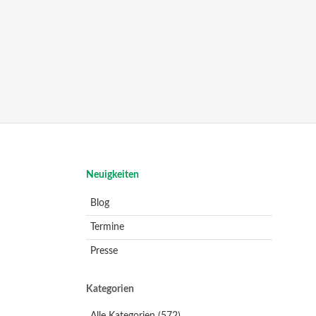
Navigation
Neuigkeiten
überspringen
Blog
Termine
Presse
Kategorien
Alle Kategorien
(572)