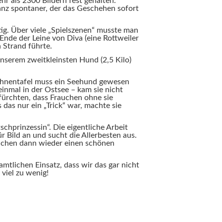
hr als 2300 Bildern fest gehalten.
nz spontaner, der das Geschehen sofort
tig. Über viele „Spielszenen“ musste man
 Ende der Leine von Diva (eine Rottweiler
 Strand führte.
unserem zweitkleinsten Hund (2,5 Kilo)
 Ahnentafel muss ein Seehund gewesen
einmal in der Ostsee – kam sie nicht
fürchten, dass Frauchen ohne sie
 das nur ein „Trick“ war, machte sie
chprinzessin“. Die eigentliche Arbeit
für Bild an und sucht die Allerbesten aus.
achen dann wieder einen schönen
mtlichen Einsatz, dass wir das gar nicht
 viel zu wenig!