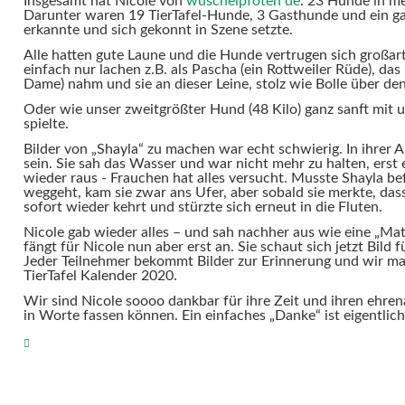
Insgesamt hat Nicole von
wuschelpfoten de
. 23 Hunde in me
Darunter waren 19 TierTafel-Hunde, 3 Gasthunde und ein ga
erkannte und sich gekonnt in Szene setzte.
Alle hatten gute Laune und die Hunde vertrugen sich großar
einfach nur lachen z.B. als Pascha (ein Rottweiler Rüde), das
Dame) nahm und sie an dieser Leine, stolz wie Bolle über den
Oder wie unser zweitgrößter Hund (48 Kilo) ganz sanft mit 
spielte.
Bilder von „Shayla“ zu machen war echt schwierig. In ihrer
sein. Sie sah das Wasser und war nicht mehr zu halten, erst 
wieder raus - Frauchen hat alles versucht. Musste Shayla be
weggeht, kam sie zwar ans Ufer, aber sobald sie merkte, dass
sofort wieder kehrt und stürzte sich erneut in die Fluten.
Nicole gab wieder alles – und sah nachher aus wie eine „Mats
fängt für Nicole nun aber erst an. Sie schaut sich jetzt Bild 
Jeder Teilnehmer bekommt Bilder zur Erinnerung und wir m
TierTafel Kalender 2020.
Wir sind Nicole soooo dankbar für ihre Zeit und ihren ehrena
in Worte fassen können. Ein einfaches „Danke“ ist eigentlich