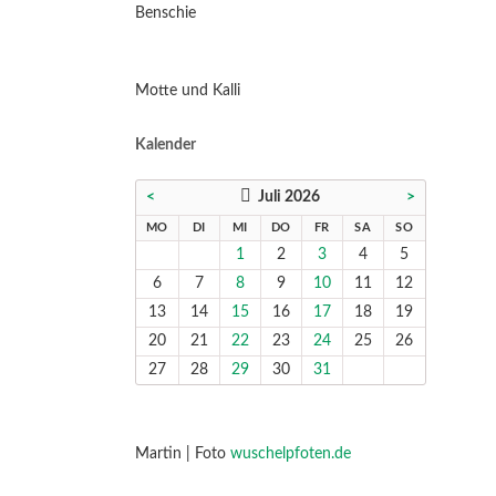
Benschie
Motte und Kalli
Kalender
<
Juli 2026
>
NTAG
ENSTAG
TTWOCH
NNERSTAG
EITAG
MSTAG
NNTAG
MO
DI
MI
DO
FR
SA
SO
1
2
3
4
5
6
7
8
9
10
11
12
13
14
15
16
17
18
19
20
21
22
23
24
25
26
27
28
29
30
31
Martin | Foto
wuschelpfoten.de