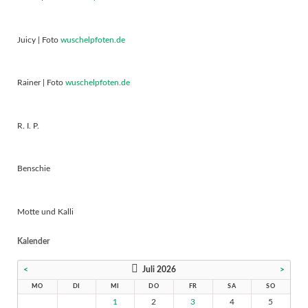
Juicy | Foto
wuschelpfoten.de
Rainer | Foto
wuschelpfoten.de
R. I. P.
Benschie
Motte und Kalli
Kalender
<
Juli 2026
>
MO
DI
MI
DO
FR
SA
SO
1
2
3
4
5