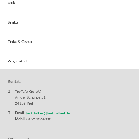
Jack
Simba
Tinka & Gismo
Ziegensittiche
Kontakt
TierTafelKiel e.V,
An der Schanze 51
24159 Kiel
Email
:
tiertafelkiel@tiertafelkiel.de
Mobil
: 0162 1364080