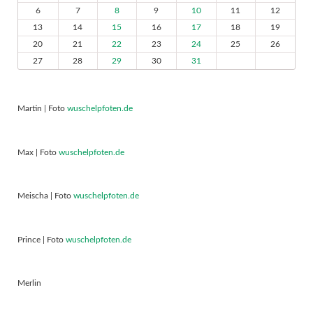
6
7
8
9
10
11
12
13
14
15
16
17
18
19
20
21
22
23
24
25
26
27
28
29
30
31
Martin | Foto
wuschelpfoten.de
Max | Foto
wuschelpfoten.de
Meischa | Foto
wuschelpfoten.de
Prince | Foto
wuschelpfoten.de
Merlin