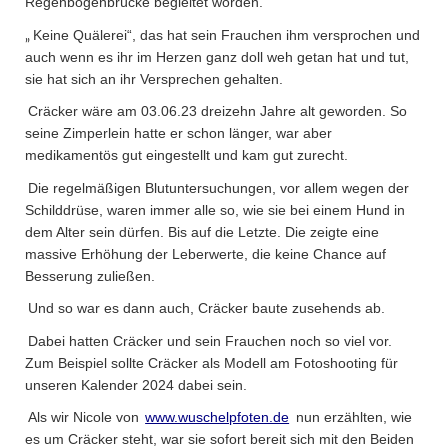
Regenbogenbrücke begleitet worden.
Keine Quälerei“, das hat sein Frauchen ihm versprochen und
„
auch wenn es ihr im Herzen ganz doll weh getan hat und tut,
sie hat sich an ihr Versprechen gehalten.
Cräcker wäre am 03.06.23 dreizehn Jahre alt geworden. So
seine Zimperlein hatte er schon länger, war aber
medikamentös gut eingestellt und kam gut zurecht.
Die regelmäßigen Blutuntersuchungen, vor allem wegen der
Schilddrüse, waren immer alle so, wie sie bei einem Hund in
dem Alter sein dürfen. Bis auf die Letzte. Die zeigte eine
massive Erhöhung der Leberwerte, die keine Chance auf
Besserung zuließen.
Und so war es dann auch, Cräcker baute zusehends ab.
Dabei hatten Cräcker und sein Frauchen noch so viel vor.
Zum Beispiel sollte Cräcker als Modell am Fotoshooting für
unseren Kalender 2024 dabei sein.
Als wir Nicole von
www.wuschelpfoten.de
nun erzählten, wie
es um Cräcker steht, war sie sofort bereit sich mit den Beiden